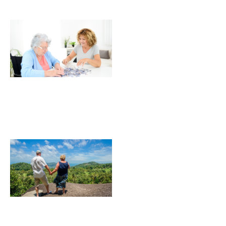
O que é
reabilitação
cognitiva e
qual sua
importância
para o
público
idoso?
Longevidade:
como vivem
os
centenários
no Brasil e
no mundo?