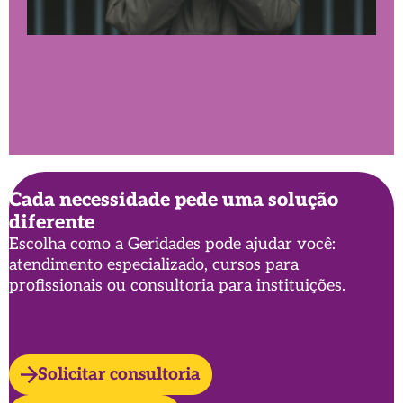
Cada necessidade pede uma solução
diferente
Ageísmo ou preconceito de idade: o que é e
Escolha como a Geridades pode ajudar você:
por que você precisa conhecer esse conceito?
atendimento especializado, cursos para
profissionais ou consultoria para instituições.
Solicitar consultoria