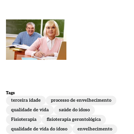
Educação
financeira
para o
público
60+: por
que
considerar?
Tags
terceira idade
processo de envelhecimento
qualidade de vida
saúde do idoso
Fisioterapia
fisioterapia gerontológica
qualidade de vida do idoso
envelhecimento