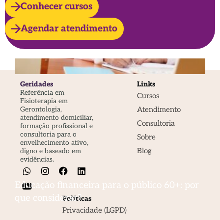
Conhecer cursos
Agendar atendimento
Geridades
Links
Referência em
Cursos
Fisioterapia em
Atendimento
Gerontologia,
atendimento domiciliar,
Consultoria
formação profissional e
consultoria para o
Sobre
envelhecimento ativo,
Blog
digno e baseado em
evidências.
Educação financeira para o público 60+: por
que considerar?
Políticas
Privacidade (LGPD)