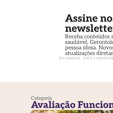
Assine no
newslette
Receba conteúdos 
saudável, Gerontol
pessoa idosa. Novos
atualizações direta
Ao assinar, você concord
Categoria
Avaliação Funcio