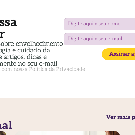
ssa
r
sobre envelhecimento
ogia e cuidado da
Assinar 
 artigos, dicas e
mente no seu e-mail.
a com nossa
Política de Privacidade
Ver mais p
nal