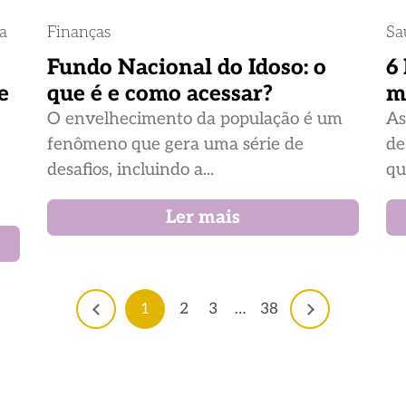
ia
Finanças
Sa
Fundo Nacional do Idoso: o
6
e
que é e como acessar?
m
O envelhecimento da população é um
As
fenômeno que gera uma série de
de
desafios, incluindo a...
qu
Ler mais
1
2
3
…
38