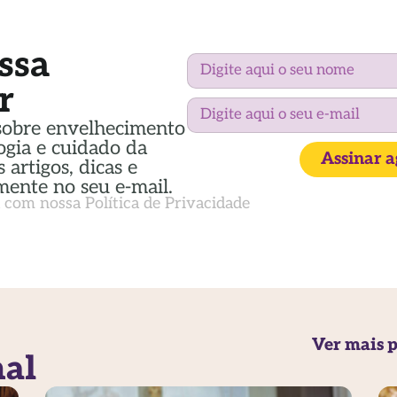
ssa
r
sobre envelhecimento
ogia e cuidado da
Assinar 
 artigos, dicas e
mente no seu e-mail.
a com nossa
Política de Privacidade
Ver mais p
nal