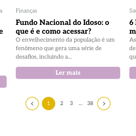
ia
Finanças
Sa
Fundo Nacional do Idoso: o
6
e
que é e como acessar?
m
O envelhecimento da população é um
As
fenômeno que gera uma série de
de
desafios, incluindo a...
qu
Ler mais
1
2
3
…
38