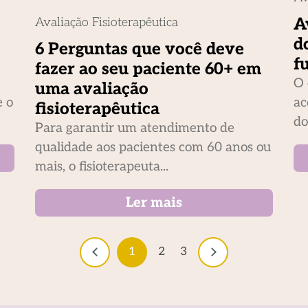
A
Avaliação Fisioterapêutica
d
6 Perguntas que você deve
f
fazer ao seu paciente 60+ em
O 
uma avaliação
e o
ac
fisioterapêutica
do
Para garantir um atendimento de
qualidade aos pacientes com 60 anos ou
mais, o fisioterapeuta...
Ler mais
1
2
3