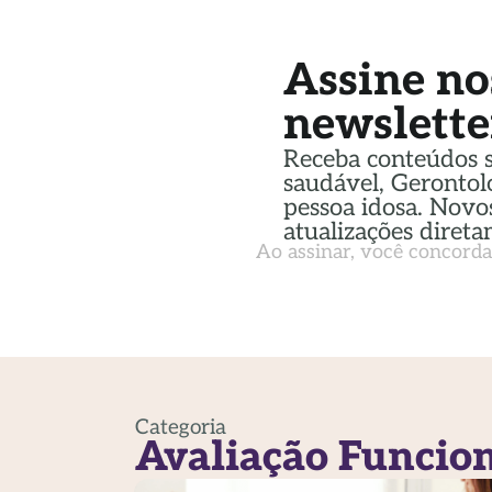
Assine no
newslette
Receba conteúdos 
saudável, Gerontol
pessoa idosa. Novos
atualizações direta
Ao assinar, você concord
Categoria
Avaliação Funcio