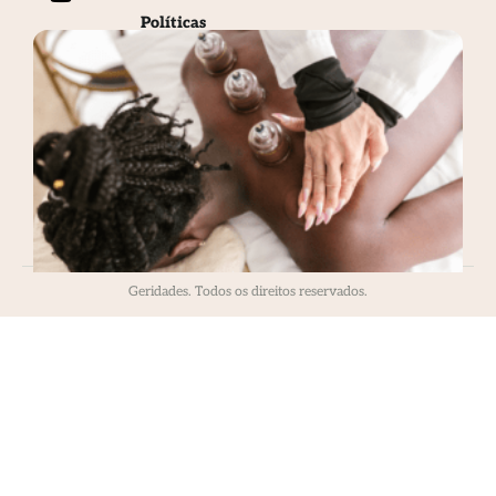
Políticas
Privacidade (LGPD)
Termos de Uso
Reembolso/Cancelamento
Contato
(61) 99166-1440
geridades@gmail.com.br
Geridades. Todos os direitos reservados.