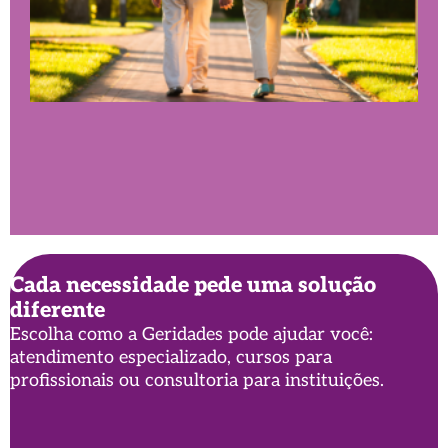
Cada necessidade pede uma solução
diferente
Quais os benefícios da caminhada como
Escolha como a Geridades pode ajudar você:
atividade física?
atendimento especializado, cursos para
profissionais ou consultoria para instituições.