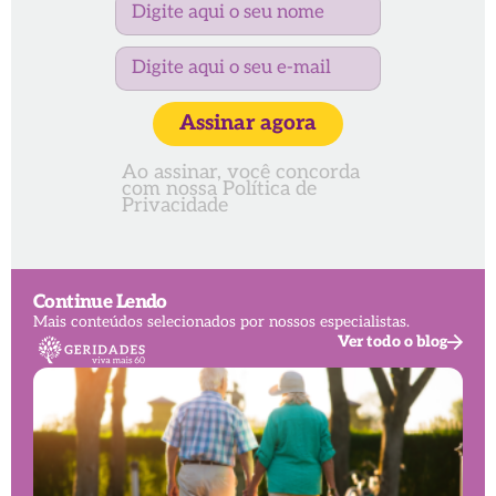
Assinar agora
Ao assinar, você concorda
com nossa
Política de
Privacidade
Continue Lendo
Mais conteúdos selecionados por nossos especialistas.
Ver todo o blog