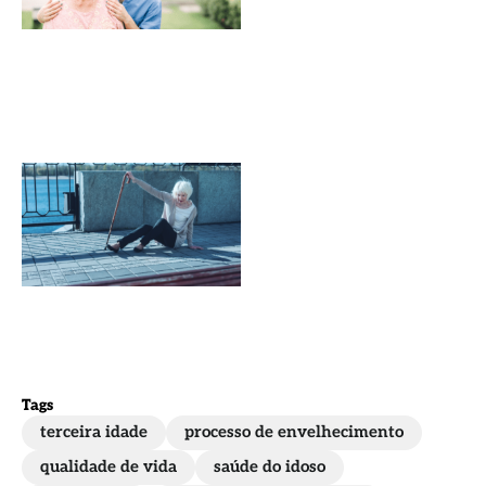
gerontologia?
Descubra!
10
Consequências
das quedas na
vida do idoso
Tags
terceira idade
processo de envelhecimento
qualidade de vida
saúde do idoso