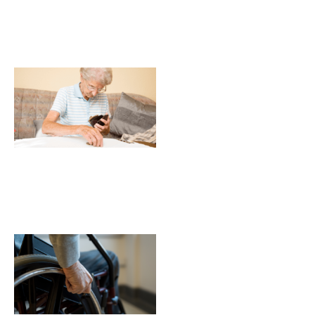
Fundo
Nacional
do Idoso:
o que é e
como
acessar?
Idosos
cadeirantes:
4 Cuidados
que você
deve ter