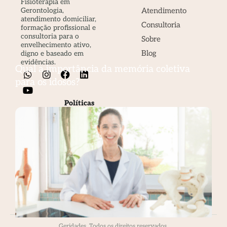
Fisioterapia em
Atendimento
Gerontologia,
atendimento domiciliar,
Consultoria
formação profissional e
consultoria para o
Sobre
envelhecimento ativo,
Blog
digno e baseado em
evidências.
Qual a importância da memória coletiva
para os idosos?
Políticas
Privacidade (LGPD)
Termos de Uso
Reembolso/Cancelamento
Contato
(61) 99166-1440
geridades@gmail.com.br
Geridades. Todos os direitos reservados.