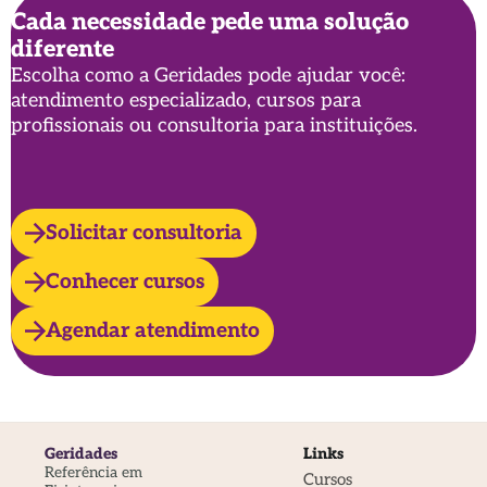
Cada necessidade pede uma solução
diferente
Você conhece os benefícios da leitura para
Escolha como a Geridades pode ajudar você:
idosos? Descubra!
atendimento especializado, cursos para
profissionais ou consultoria para instituições.
Solicitar consultoria
Conhecer cursos
Agendar atendimento
Geridades
Links
Referência em
Cursos