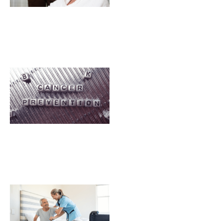
homem?
5 Dicas de
prevenção
ao câncer
em idosos
Home care:
o que é
fisioterapia