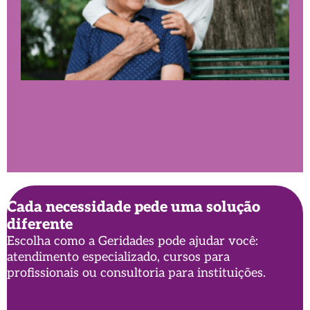
Cada necessidade pede uma solução
diferente
Conheça o novo perfil da população idosa no
Escolha como a Geridades pode ajudar você:
Brasil
atendimento especializado, cursos para
profissionais ou consultoria para instituições.