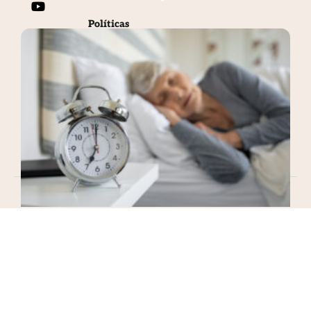
Políticas
Privacidade (LGPD)
Termos de Uso
Reembolso/Cancelamento
Contato
(61) 99166-1440
geridades@gmail.com.br
Geridades. Todos os direitos reservados.