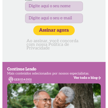
Assinar agora
Ao assinar, você concorda
com nossa
Política de
Privacidade
Continue Lendo
Mais conteúdos selecionados por nossos especialistas.
Ver todo o blog