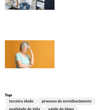
domiciliar
e como ela
funciona?
6 Dicas
para
evitar
doenças
mentais
que
atingem
idosos
Tags
terceira idade
processo de envelhecimento
qualidade de vida
saúde do idoso