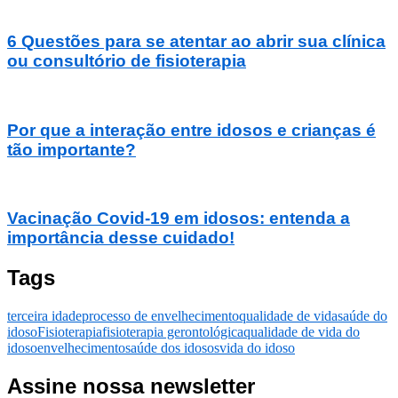
6 Questões para se atentar ao abrir sua clínica
ou consultório de fisioterapia
Por que a interação entre idosos e crianças é
tão importante?
Vacinação Covid-19 em idosos: entenda a
importância desse cuidado!
Tags
terceira idade
processo de envelhecimento
qualidade de vida
saúde do
idoso
Fisioterapia
fisioterapia gerontológica
qualidade de vida do
idoso
envelhecimento
saúde dos idosos
vida do idoso
Assine nossa newsletter