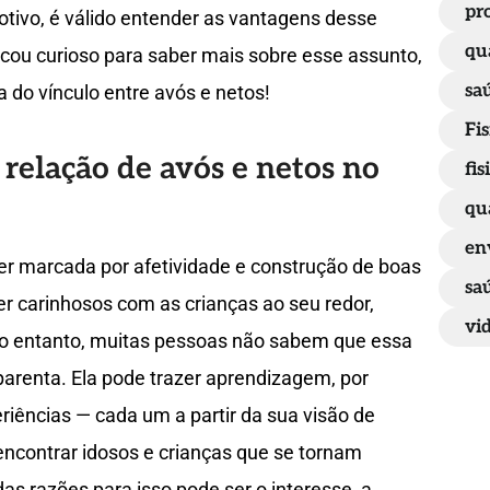
pr
otivo, é válido entender as vantagens desse
qu
icou curioso para saber mais sobre esse assunto,
sa
ia do vínculo entre avós e netos!
Fis
 relação de avós e netos no
fis
qu
en
er marcada por afetividade e construção de boas
sa
er carinhosos com as crianças ao seu redor,
vi
o entanto, muitas pessoas não sabem que essa
parenta. Ela pode trazer aprendizagem, por
riências — cada um a partir da sua visão de
contrar idosos e crianças que se tornam
s razões para isso pode ser o interesse, a