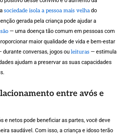
to positivo desse convívio é o aumento da
 a
do
sociedade isola a pessoa mais velha
enção gerada pela criança pode ajudar a
— uma doença tão comum em pessoas com
ssão
proporcionar maior qualidade de vida e bem-estar
 — durante conversas, jogos ou
— estimula
leituras
idades ajudam a preservar as suas capacidades
s.
elacionamento entre avós e
s e netos pode beneficiar as partes, você deve
ira saudável. Com isso, a criança e idoso terão