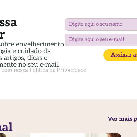
ssa
r
sobre envelhecimento
ogia e cuidado da
Assinar 
 artigos, dicas e
mente no seu e-mail.
a com nossa
Política de Privacidade
Ver mais p
nal