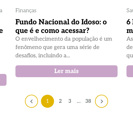
ia
Finanças
Sa
Fundo Nacional do Idoso: o
6
e
que é e como acessar?
m
O envelhecimento da população é um
As
fenômeno que gera uma série de
de
desafios, incluindo a...
qu
Ler mais
1
2
3
…
38