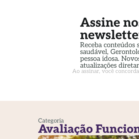
Assine no
newslette
Receba conteúdos 
saudável, Gerontol
pessoa idosa. Novos
atualizações direta
Ao assinar, você concord
Categoria
Avaliação Funcio