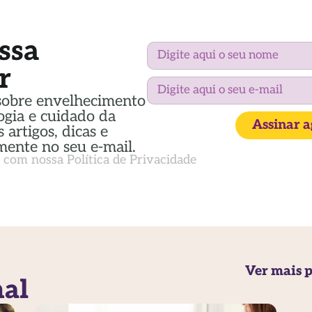
ssa
r
sobre envelhecimento
ogia e cuidado da
Assinar 
 artigos, dicas e
mente no seu e-mail.
a com nossa
Política de Privacidade
Ver mais p
nal