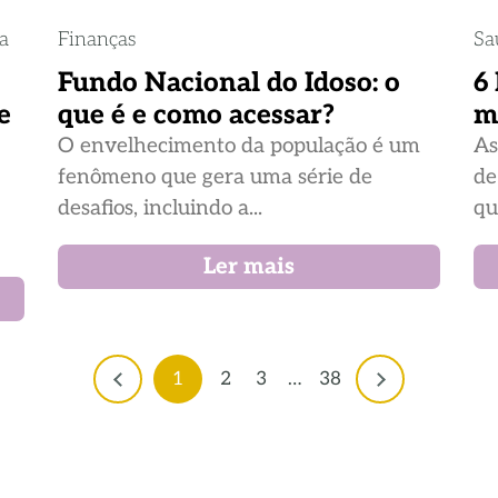
ia
Finanças
Sa
Fundo Nacional do Idoso: o
6
e
que é e como acessar?
m
O envelhecimento da população é um
As
fenômeno que gera uma série de
de
desafios, incluindo a...
qu
Ler mais
1
2
3
…
38