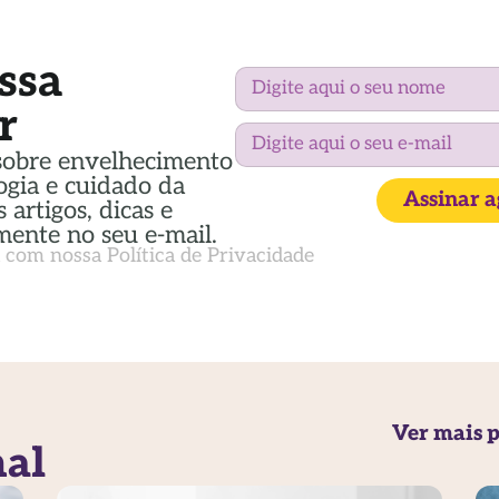
ssa
r
sobre envelhecimento
ogia e cuidado da
Assinar 
 artigos, dicas e
mente no seu e-mail.
a com nossa
Política de Privacidade
Ver mais p
nal