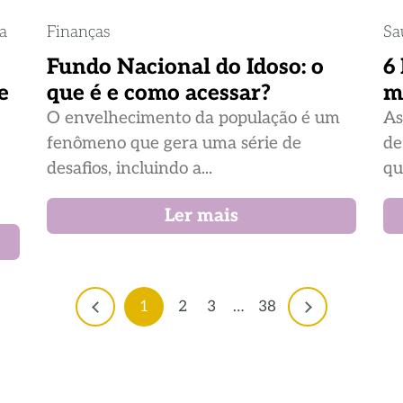
ia
Finanças
Sa
Fundo Nacional do Idoso: o
6
e
que é e como acessar?
m
O envelhecimento da população é um
As
fenômeno que gera uma série de
de
desafios, incluindo a...
qu
Ler mais
1
2
3
…
38