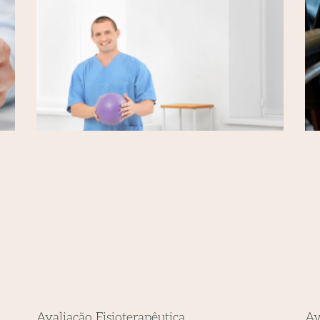
Avaliação Fisioterapêutica
Av