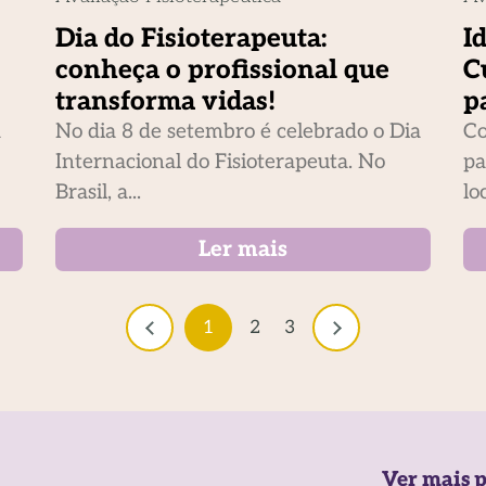
Dia do Fisioterapeuta:
I
conheça o profissional que
C
transforma vidas!
p
a
No dia 8 de setembro é celebrado o Dia
Co
Internacional do Fisioterapeuta. No
pa
Brasil, a...
lo
Ler mais
1
2
3
Ver mais p