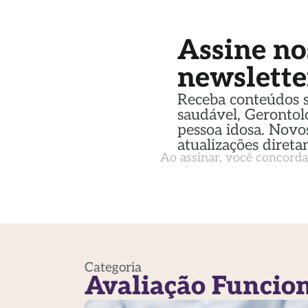
Assine no
newslette
Receba conteúdos 
saudável, Gerontol
pessoa idosa. Novos
atualizações direta
Ao assinar, você concord
Categoria
Avaliação Funcio