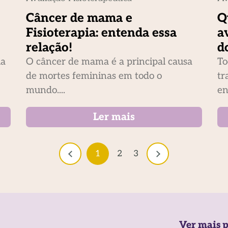
Câncer de mama e
Q
Fisioterapia: entenda essa
a
relação!
d
ia
O câncer de mama é a principal causa
To
de mortes femininas em todo o
tr
mundo....
en
Ler mais
1
2
3
Ver mais p