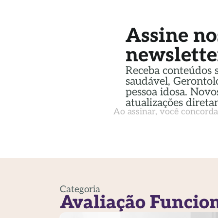
Assine no
newslette
Receba conteúdos 
saudável, Gerontol
pessoa idosa. Novos
atualizações direta
Ao assinar, você concord
Categoria
Avaliação Funcio