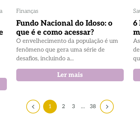
ia
Finanças
Sa
Fundo Nacional do Idoso: o
6
e
que é e como acessar?
m
O envelhecimento da população é um
As
fenômeno que gera uma série de
de
desafios, incluindo a...
qu
Ler mais
1
2
3
…
38