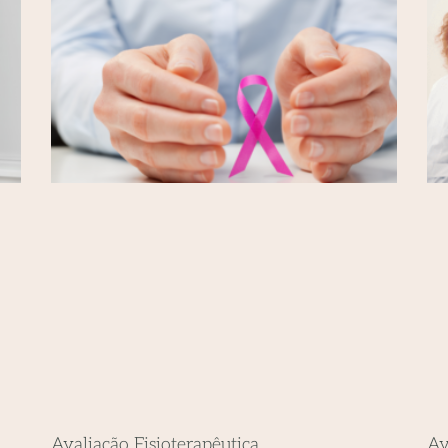
Avaliação Fisioterapêutica
Av