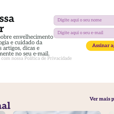
ssa
r
sobre envelhecimento
ogia e cuidado da
Assinar 
 artigos, dicas e
mente no seu e-mail.
a com nossa
Política de Privacidade
Ver mais p
nal