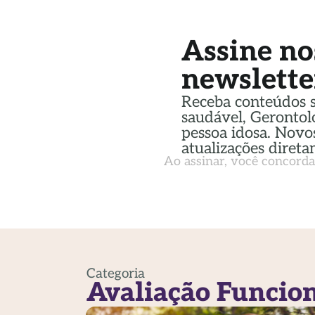
Assine no
newslette
Receba conteúdos 
saudável, Gerontol
pessoa idosa. Novos
atualizações direta
Ao assinar, você concord
Categoria
Avaliação Funcio