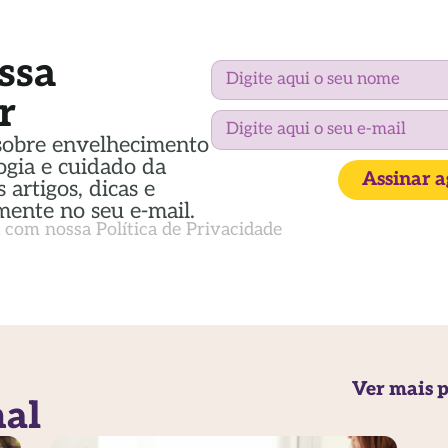
ssa
r
sobre envelhecimento
ogia e cuidado da
Assinar 
 artigos, dicas e
mente no seu e-mail.
a com nossa
Política de Privacidade
Ver mais p
nal