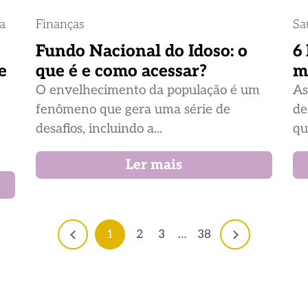
ia
Finanças
Sa
Fundo Nacional do Idoso: o
6
e
que é e como acessar?
m
O envelhecimento da população é um
As
fenômeno que gera uma série de
de
desafios, incluindo a...
qu
Ler mais
1
2
3
…
38