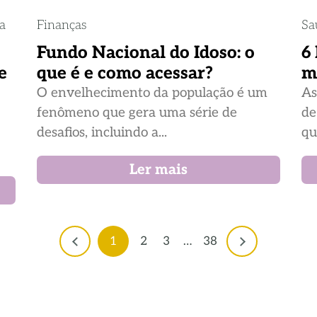
ia
Finanças
Sa
Fundo Nacional do Idoso: o
6
e
que é e como acessar?
m
O envelhecimento da população é um
As
fenômeno que gera uma série de
de
desafios, incluindo a...
qu
Ler mais
1
2
3
…
38