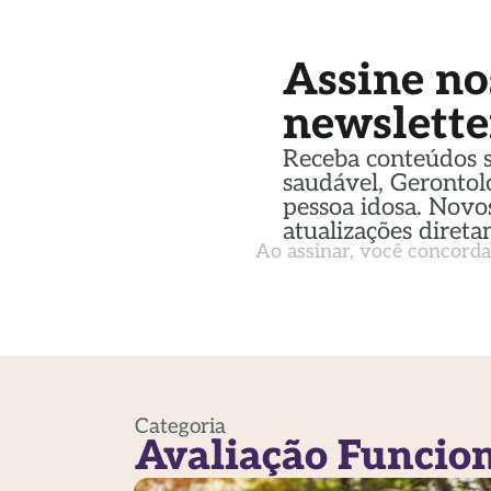
Assine no
newslette
Receba conteúdos 
saudável, Gerontol
pessoa idosa. Novos
atualizações direta
Ao assinar, você concord
Categoria
Avaliação Funcio