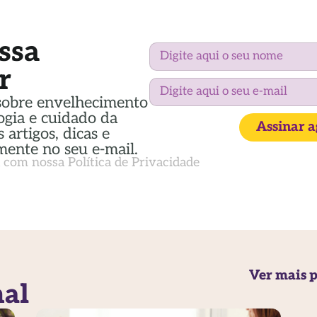
ssa
r
sobre envelhecimento
ogia e cuidado da
Assinar 
 artigos, dicas e
mente no seu e-mail.
a com nossa
Política de Privacidade
Ver mais p
nal