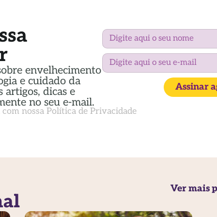
ssa
r
sobre envelhecimento
ogia e cuidado da
Assinar 
 artigos, dicas e
mente no seu e-mail.
a com nossa
Política de Privacidade
Ver mais p
nal