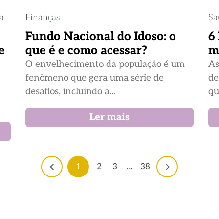
ia
Finanças
Sa
Fundo Nacional do Idoso: o
6
e
que é e como acessar?
m
O envelhecimento da população é um
As
fenômeno que gera uma série de
de
desafios, incluindo a...
qu
Ler mais
1
2
3
…
38