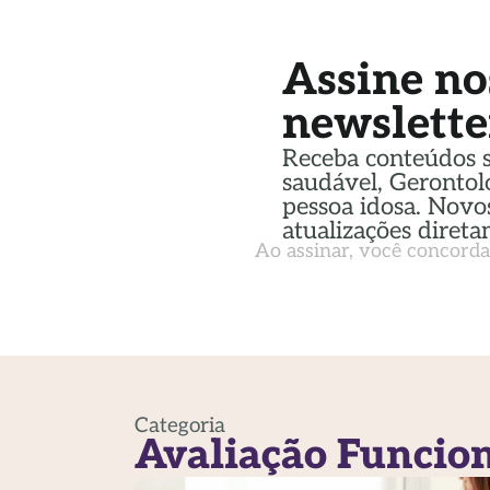
Assine no
newslette
Receba conteúdos 
saudável, Gerontol
pessoa idosa. Novos
atualizações direta
Ao assinar, você concord
Categoria
Avaliação Funcio