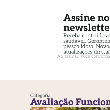
Assine no
newslette
Receba conteúdos 
saudável, Gerontol
pessoa idosa. Novos
atualizações direta
Ao assinar, você concord
Categoria
Avaliação Funcio