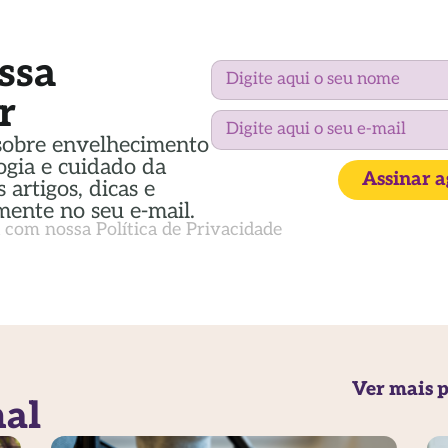
ssa
r
sobre envelhecimento
ogia e cuidado da
Assinar 
 artigos, dicas e
mente no seu e-mail.
a com nossa
Política de Privacidade
Ver mais p
nal