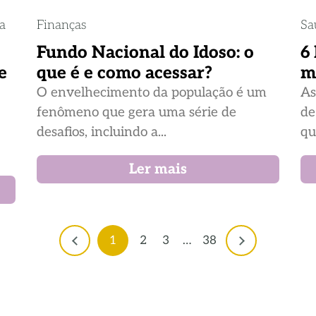
ia
Finanças
Sa
Fundo Nacional do Idoso: o
6
e
que é e como acessar?
m
O envelhecimento da população é um
As
fenômeno que gera uma série de
de
desafios, incluindo a...
qu
Ler mais
1
2
3
…
38