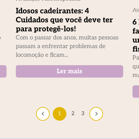
Idosos cadeirantes: 4
Av
Cuidados que você deve ter
6
para protegê-los!
f
o
Com o passar dos anos, muitas pessoas
u
passam a enfrentar problemas de
f
locomoção e ficam...
Pa
qu
Ler mais
ma
1
2
3