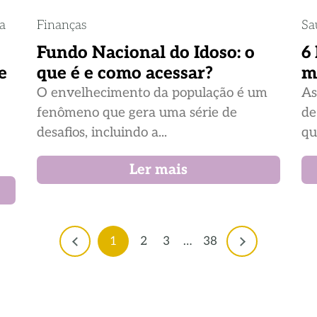
ia
Finanças
Sa
Fundo Nacional do Idoso: o
6
e
que é e como acessar?
m
O envelhecimento da população é um
As
fenômeno que gera uma série de
de
desafios, incluindo a...
qu
Ler mais
1
2
3
…
38