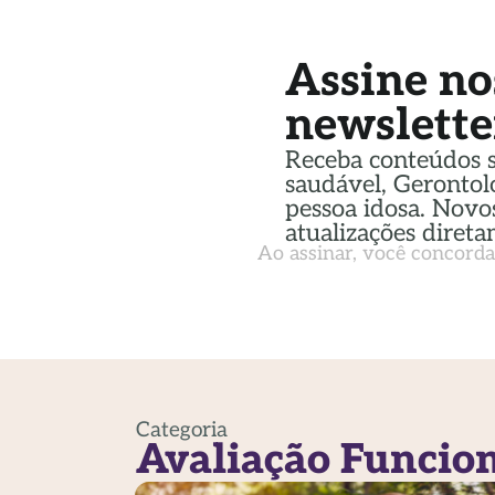
Assine no
newslette
Receba conteúdos 
saudável, Gerontol
pessoa idosa. Novos
atualizações direta
Ao assinar, você concord
Categoria
Avaliação Funcio