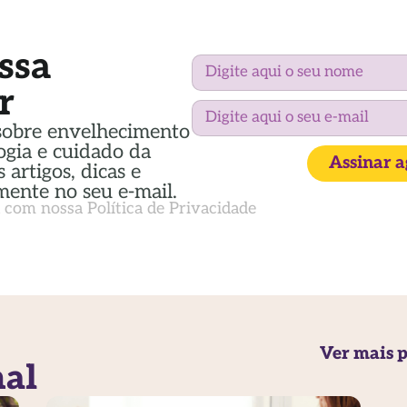
ssa
r
sobre envelhecimento
ogia e cuidado da
Assinar 
 artigos, dicas e
mente no seu e-mail.
a com nossa
Política de Privacidade
Ver mais p
nal