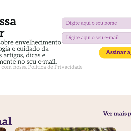
ssa
r
sobre envelhecimento
ogia e cuidado da
Assinar 
 artigos, dicas e
mente no seu e-mail.
a com nossa
Política de Privacidade
Ver mais p
nal