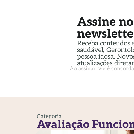
Assine no
newslette
Receba conteúdos 
saudável, Gerontol
pessoa idosa. Novos
atualizações direta
Ao assinar, você concord
Categoria
Avaliação Funcio