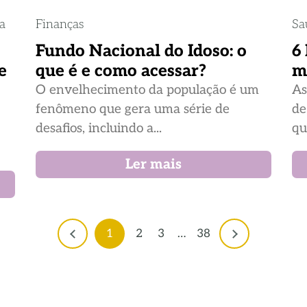
ia
Finanças
Sa
Fundo Nacional do Idoso: o
6
e
que é e como acessar?
m
O envelhecimento da população é um
As
fenômeno que gera uma série de
de
desafios, incluindo a...
qu
Ler mais
1
2
3
…
38